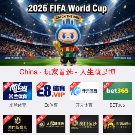
Opta足球数据官网登录入口(体育数
据提供商) - 百度百科
404