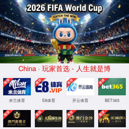
Opta足球数据官网登录入口(体育数
据提供商) - 百度百科
404